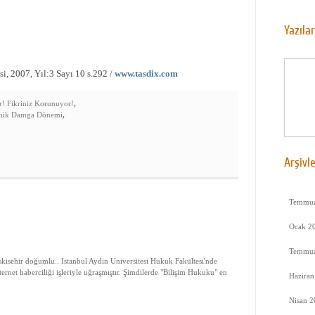
Yazıla
si, 2007, Yıl:3 Sayı 10 s.292 /
www.tasdix.com
r! Fikriniz Korunuyor!
,
onik Damga Dönemi
,
Arşivl
Temmuz
Ocak 2
Temmuz
sehir doğumlu.. Istanbul Aydin Universitesi Hukuk Fakültesi'nde
nternet haberciliği işleriyle uğraşmıştır. Şimdilerde "Bilişim Hukuku" en
Haziran
Nisan 