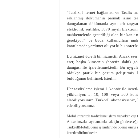
“Tasdix, internet bağlantısı ve Tasdix m
saklanmış dökümanın parmak izine (sa
damgalanan dökümanla aynı adı taşıyan 
elektronik sertifika, 5070 sayılı Elektr
mahkemelerde geçerliliği olan bir kanıt 
gerekiyor.”
ve buda kullanıcılara mah
kanıtlamada yardımcı oluyor ki bu noter k
Bu hizmet ücretli bir hizmettir. Ancak es
eser, başka kimsenin (noterin dahi) g
damgası ile işaretlenmektedir. Bu uygul
oldukça pratik bir çözüm geliştirmiş.
bulduğumu belirtmek isterim.
Her tasdixleme işlemi 1 kontör ile ücret
yükleniyor. 5, 10, 100 veya 500 kontö
alabiliyorsunuz. Turkcell abonesiyseniz,
edebiliyorsunuz.
Mobil imzanızla tasdixleme işlemi yaparken cep t
Ancak imzalamayı tamamlamak için göndereceğini
TurkcellMobilÖdeme işlemlerinde ödeme onayı içi
ücretlendirilmektedir.