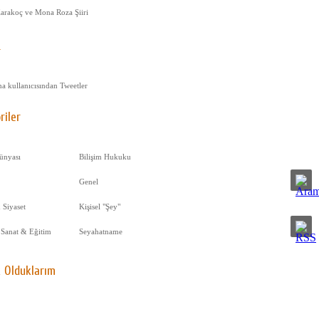
Karakoç ve Mona Roza Şiiri
r
a kullanıcısından Tweetler
riler
ünyası
Bilişim Hukuku
Genel
 Siyaset
Kişisel "Şey"
 Sanat & Eğitim
Seyahatname
 Olduklarım