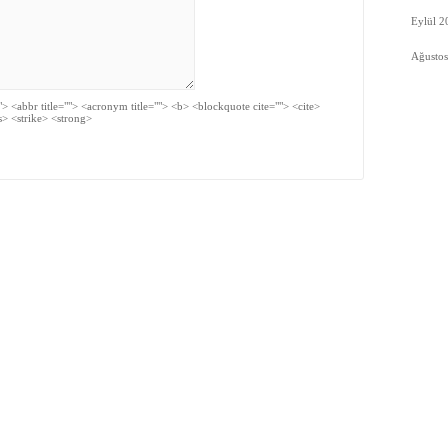
Eylül 2
Ağusto
=""> <abbr title=""> <acronym title=""> <b> <blockquote cite=""> <cite>
s> <strike> <strong>
ümleri
ORY Kimdir?
İletişim