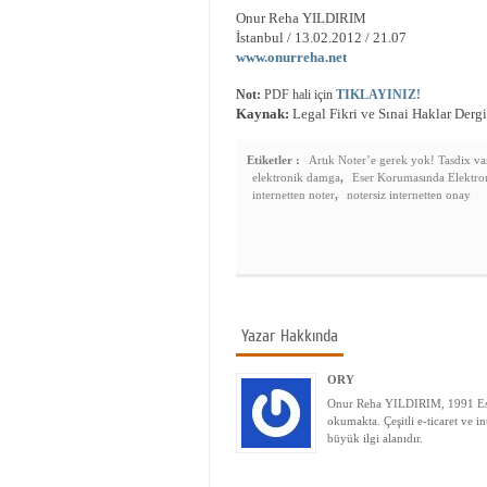
Onur Reha YILDIRIM
İstanbul / 13.02.2012 / 21.07
www.onurreha.net
Not:
PDF hali için
TIKLAYINIZ!
Kaynak:
Legal Fikri ve Sınai Haklar Dergi
Etiketler :
Artık Noter’e gerek yok! Tasdix va
elektronik damga
,
Eser Korumasında Elektr
internetten noter
,
notersiz internetten onay
Yazar Hakkında
ORY
Onur Reha YILDIRIM, 1991 Eski
okumakta. Çeşitli e-ticaret ve i
büyük ilgi alanıdır.