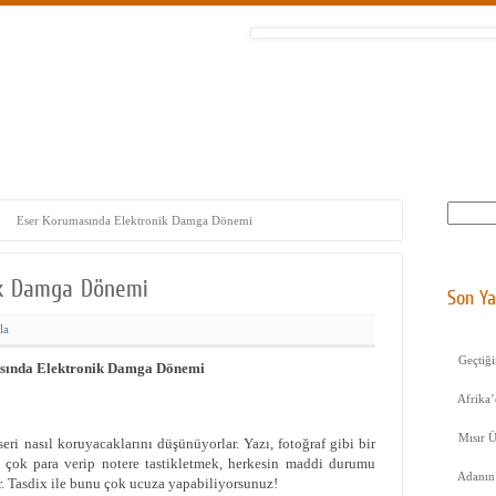
raf Albümleri
ORY Kimdir?
İletişim
Arama
Eser Korumasında Elektronik Damga Dönemi
ik Damga Dönemi
Son Ya
la
Geçtiğ
sında Elektronik Damga Dönemi
Afrika’
Mısır Ü
seri nasıl koruyacaklarını düşünüyorlar. Yazı, fotoğraf gibi bir
r çok para verip notere tastikletmek, herkesin maddi durumu
Adanın
Tasdix ile bunu çok ucuza yapabiliyorsunuz!