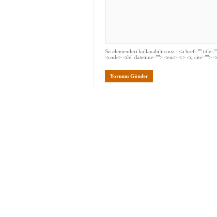
Su elementleri kullanabilirsiniz : <a href="" title
<code> <del datetime=""> <em> <i> <q cite=""> <
Başlangıç
Çalışmalar – Projeler
Fotoğraf Alb
Powered by
Wordpress
/ Designed by
Cem Demir