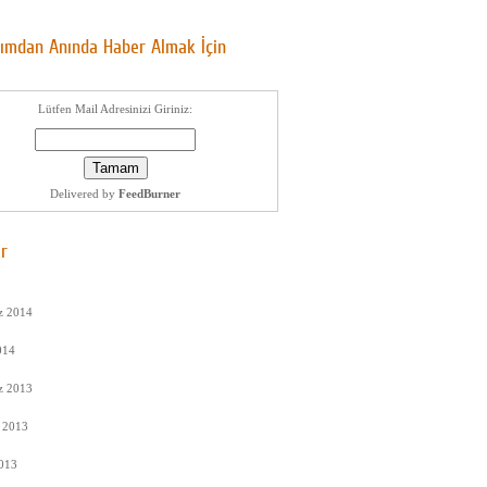
rımdan Anında Haber Almak İçin
Lütfen Mail Adresinizi Giriniz:
Delivered by
FeedBurner
er
 2014
014
 2013
 2013
2013