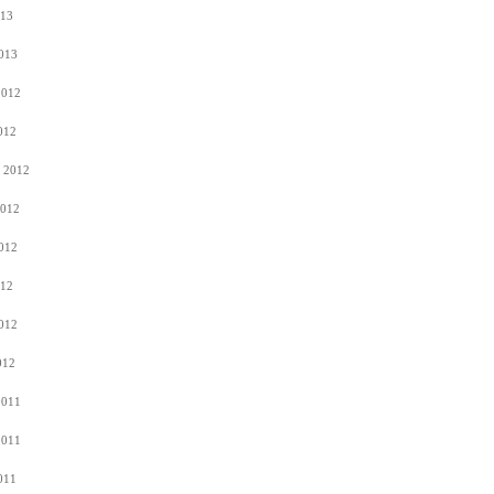
013
2013
2012
012
s 2012
2012
2012
012
2012
012
2011
2011
011