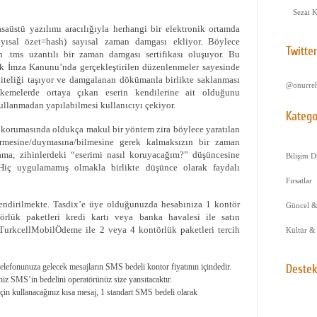
Sezai 
asaüstü yazılımı aracılığıyla herhangi bir elektronik ortamda
yısal özet=hash) sayısal zaman damgası ekliyor. Böylece
Twitte
.tms uzantılı bir zaman damgası sertifikası oluşuyor. Bu
onik İmza Kanunu’nda gerçekleştirilen düzenlenmeler sayesinde
niteliği taşıyor ve damgalanan dökümanla birlikte saklanması
@onurreh
kemelerde ortaya çıkan eserin kendilerine ait olduğunu
ullanmadan yapılabilmesi kullanıcıyı çekiyor.
Katego
er korumasında oldukça makul bir yöntem zira böylece yaratılan
örmesine/duymasına/bilmesine gerek kalmaksızın bir zaman
ama, zihinlerdeki “eserimi nasıl koruyacağım?” düşüncesine
Bilişim D
 Hiç uygulamamış olmakla birlikte düşünce olarak faydalı
Fırsatlar
lendirilmekte. Tasdix’e üye olduğunuzda hesabınıza 1 kontör
Güncel &
rlük paketleri kredi kartı veya banka havalesi ile satın
 TurkcellMobilÖdeme ile 2 veya 4 kontörlük paketleri tercih
Kültür &
Destek
elefonunuza gelecek mesajların SMS bedeli kontor fiyatının içindedir.
z SMS’in bedelini operatörünüz size yansıtacaktır.
n kullanacağınız kısa mesaj, 1 standart SMS bedeli olarak