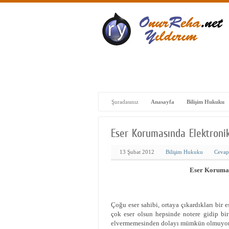
Başlangıç
Çalışmalar – Projeler
Fotoğ
Şuradasınız
Anasayfa
Bilişim Hukuku
Eser Korumasında Elektron
13 Şubat 2012
Bilişim Hukuku
Cevap
Eser Koruma
Çoğu eser sahibi, ortaya çıkardıkları bir e
çok eser olsun hepsinde notere gidip bi
elvermemesinden dolayı mümkün olmuyor. 