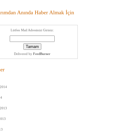
arımdan Anında Haber Almak İçin
Lütfen Mail Adresinizi Giriniz:
Delivered by
FeedBurner
ler
2014
14
2013
2013
13