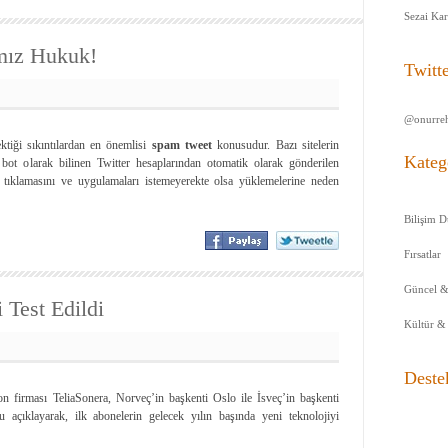
Sezai Ka
ımız Hukuk!
Twitt
@onurreh
ktiği sıkıntılardan en önemlisi
spam tweet
konusudur. Bazı sitelerin
Kateg
 bot olarak bilinen Twitter hesaplarından otomatik olarak gönderilen
re tıklamasını ve uygulamaları istemeyerekte olsa yüklemelerine neden
Bilişim D
Fırsatlar
Güncel &
 Test Edildi
Kültür &
Deste
on firması TeliaSonera, Norveç’in başkenti Oslo ile İsveç’in başkenti
açıklayarak, ilk abonelerin gelecek yılın başında yeni teknolojiyi