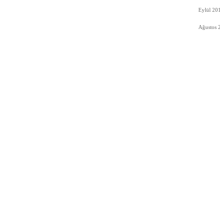
Eylül 20
Ağustos 
ümleri
ORY Kimdir?
İletişim