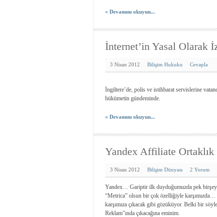
« Devamını okuyun...
İnternet’in Yasal Olarak 
3 Nisan 2012
Bilişim Hukuku
Cevapla
İngiltere’de, polis ve istihbarat servislerine vata
hükümetin gündeminde.
« Devamını okuyun...
Yandex Affiliate Ortaklık
3 Nisan 2012
Bilişim Dünyası
2 Yorum
Yandex… Gariptir ilk duyduğumuzda pek birşey if
“Metrica” olsun bir çok özelliğiyle karşımızda… 
karşımıza çıkacak gibi gözüküyor. Belki bir sö
Reklam”ında çıkacağına eminim.