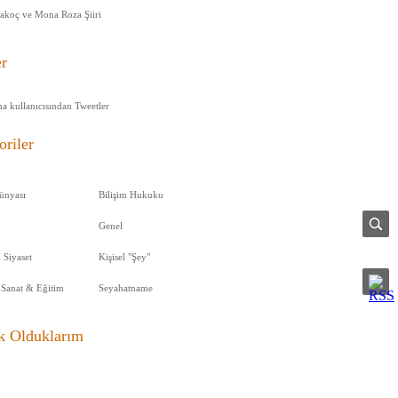
rakoç ve Mona Roza Şiiri
er
a kullanıcısından Tweetler
oriler
ünyası
Bilişim Hukuku
Genel
 Siyaset
Kişisel "Şey"
 Sanat & Eğitim
Seyahatname
k Olduklarım