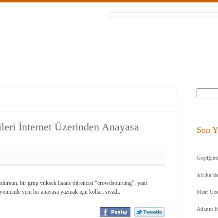
raf Albümleri
ORY Kimdir?
İletişim
Arama
ileri İnternet Üzerinden Anayasa
Son Y
Geçtiğim
Afrika’da
redursun, bir grup yüksek lisans öğrencisi “crowdsourcing”, yani
öntemle yeni bir anayasa yazmak için kolları sıvadı.
Mısır Üze
Adanın K