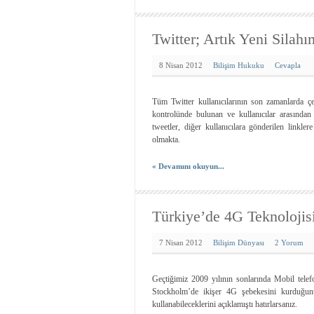
Twitter; Artık Yeni Silah
8 Nisan 2012
Bilişim Hukuku
Cevapla
Tüm Twitter kullanıcılarının son zamanlarda çe
kontrolünde bulunan ve kullanıcılar arasından
tweetler, diğer kullanıcılara gönderilen linkle
olmakta.
« Devamını okuyun...
Türkiye’de 4G Teknolojisi
7 Nisan 2012
Bilişim Dünyası
2 Yorum
Geçtiğimiz 2009 yılının sonlarında Mobil telef
Stockholm’de ikişer 4G şebekesini kurduğunu 
kullanabileceklerini açıklamıştı hatırlarsanız.