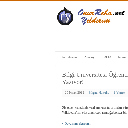
Başlangıç
Çalışmalar – Projeler
Fotoğ
Şuradasınız
Anasayfa
2012
Nisan
Bilgi Üniversitesi Öğrenc
Yazıyor!
29 Nisan 2012
Bilişim Hukuku
1 Yorum
Siyasiler kanadında yeni anayasa tartışmaları sü
Wikipedia’nın oluşumundaki mantığa benzer bir y
« Devamını okuyun...